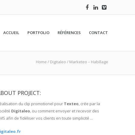
ACCUEIL
PORTFOLIO
RÉFÉRENCES
CONTACT
Home
/
Digitaleo / Marketeo – Habillage
ABOUT PROJECT:
éalisation du clip promotionel pour
Texteo
, crée par la
ociété
Digitaleo
, ou comment envoyer et recevoir des
MS afin de fidéliser vos clients en toute simplicité ...
igitaleo.fr