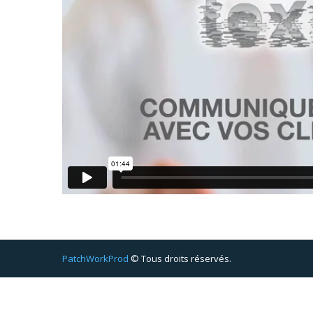
PatchWorkProd
© Tous droits réservés.