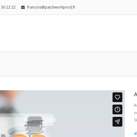
8 30 22 22
francois@patchworkprod.fr
R
s
S
d