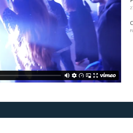
2
C
F