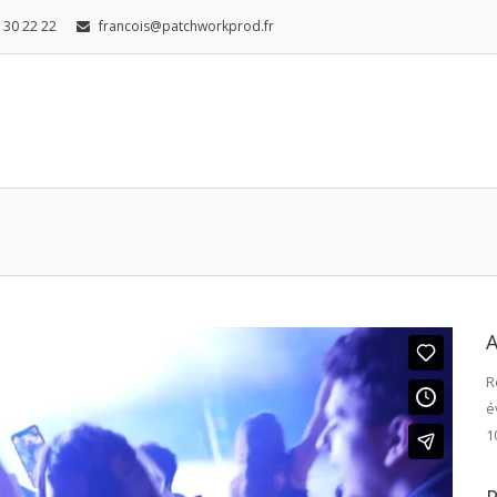
8 30 22 22
francois@patchworkprod.fr
R
é
1