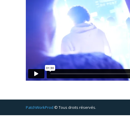
PatchWorkProd
© Tous droits réservés.