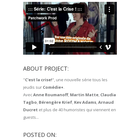
ABOUT PROJECT:
"
C'est la crise!
", une nouvelle série tous les
jeudis sur
Comédie+
.
Avec
Anne Roumanoff
,
Martin Matte
,
Claudia
Tagbo
,
Bérengère Krief
,
Kev Adams
,
Arnaud
Ducret
et plus de 40 humoristes qui viennent en
guests...
POSTED ON: